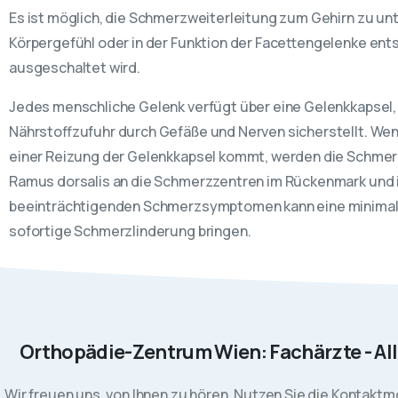
Es ist möglich, die Schmerzweiterleitung zum Gehirn zu un
Körpergefühl oder in der Funktion der Facettengelenke en
ausgeschaltet wird.
Jedes menschliche Gelenk verfügt über eine Gelenkkapsel,
Nährstoffzufuhr durch Gefäße und Nerven sicherstellt. Wen
einer Reizung der Gelenkkapsel kommt, werden die Schmer
Ramus dorsalis an die Schmerzzentren im Rückenmark und i
beeinträchtigenden Schmerzsymptomen kann eine minimal
sofortige Schmerzlinderung bringen.
Orthopädie-Zentrum Wien: Fachärzte - Al
Wir freuen uns, von Ihnen zu hören. Nutzen Sie die Kontaktmö