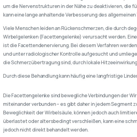
um die Nervenstrukturen in der Nähe zu deaktivieren, die fü
kann eine lange anhaltende Verbesserung des allgemeinen
Viele Menschen leiden an Rückenschmerzen, die durch deg
Wirbelgelenken (Facettengelenke) verursacht werden. Eine
ist die Facettendenervierung. Bei diesem Verfahren werden
und unter radiologischer Kontrolle aufgesucht und umliege
die Schmerzübertragung sind, durch lokale Hitzeeinwirkung
Durch diese Behandlung kann häufig eine langfristige Lind
Die Facettengelenke sind bewegliche Verbindungen der Wirb
miteinander verbunden – es gibt daher in jedem Segment z
Beweglichkeit der Wirbelsäule, können jedoch auch limitie
überlastet oder altersbedingt verschleißen, kann eine sch
jedoch nicht direkt behandelt werden.