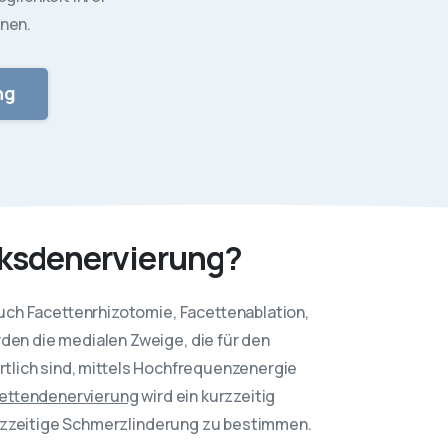
hnen.
ng
nksdenervierung?
ch Facettenrhizotomie, Facettenablation,
en die medialen Zweige, die für den
tlich sind, mittels Hochfrequenzenergie
ettendenervierung
wird ein kurzzeitig
urzzeitige Schmerzlinderung zu bestimmen.