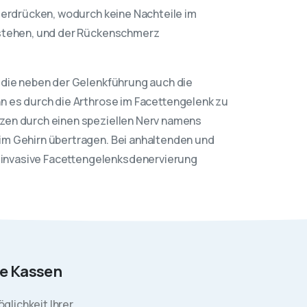
terdrücken, wodurch keine Nachteile im
tstehen, und der Rückenschmerz
 die neben der Gelenkführung auch die
n es durch die Arthrose im Facettengelenk zu
zen durch einen speziellen Nerv namens
m Gehirn übertragen. Bei anhaltenden und
invasive Facettengelenksdenervierung
le Kassen
glichkeit Ihrer