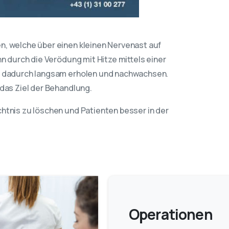
n, welche über einen kleinen Nervenast auf
n durch die Verödung mit Hitze mittels einer
ch dadurch langsam erholen und nachwachsen.
das Ziel der Behandlung.
htnis zu löschen und Patienten besser in der
Operationen