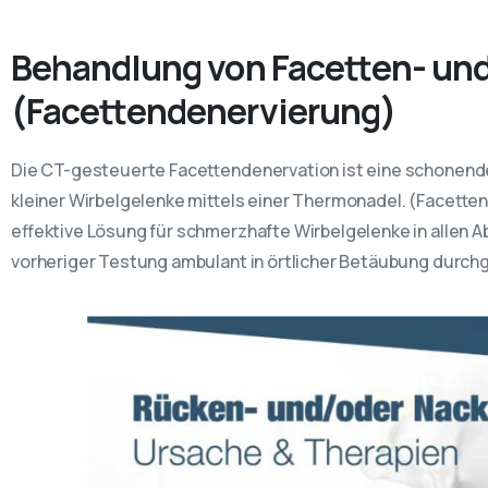
Behandlung von Facetten- un
(Facettendenervierung)
Die CT-gesteuerte Facettendenervation ist eine schonend
kleiner Wirbelgelenke mittels einer Thermonadel. (Facetten
effektive Lösung für schmerzhafte Wirbelgelenke in allen A
vorheriger Testung ambulant in örtlicher Betäubung durchg