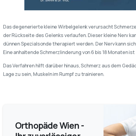
Das degenerierte kleine Wirbelgelenk verursacht Schmerze
der Rückseite des Gelenks verlaufen. Dieser kleine Nerv kan
dünnen Spezialsonde therapiert werden. Der Nerv kann si
Eine anhaltende Schmerzlinderung von 6 bis 18 Monaten ist 
Das Verfahren hilft darüber hinaus, Schmerz aus dem Gedäc
Lage zu sein, Muskeln im Rumpf zu trainieren.
Orthopäde Wien -
Ihr zuverlässiger