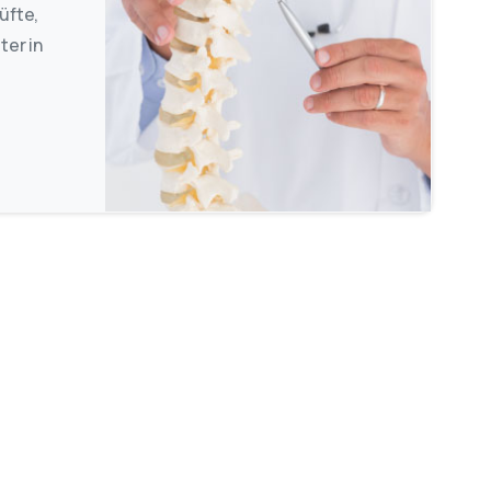
üfte,
ter in