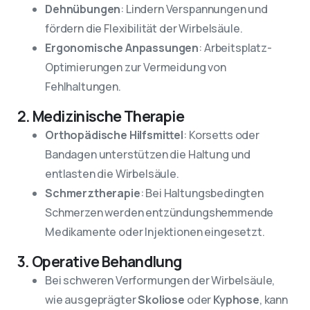
Dehnübungen
: Lindern Verspannungen und
fördern die Flexibilität der Wirbelsäule.
Ergonomische Anpassungen
: Arbeitsplatz-
Optimierungen zur Vermeidung von
Fehlhaltungen.
2. Medizinische Therapie
Orthopädische Hilfsmittel
: Korsetts oder
Bandagen unterstützen die Haltung und
entlasten die Wirbelsäule.
Schmerztherapie
: Bei Haltungsbedingten
Schmerzen werden entzündungshemmende
Medikamente oder Injektionen eingesetzt.
3. Operative Behandlung
Bei schweren Verformungen der Wirbelsäule,
wie ausgeprägter
Skoliose
oder
Kyphose
, kann