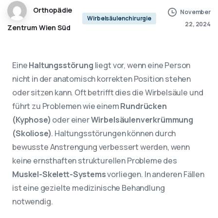
Orthopädie
November
Wirbelsäulenchirurgie
22, 2024
Zentrum Wien Süd
Eine
Haltungsstörung
liegt vor, wenn eine Person
nicht in der anatomisch korrekten Position stehen
oder sitzen kann. Oft betrifft dies die Wirbelsäule und
führt zu Problemen wie einem
Rundrücken
(Kyphose)
oder einer
Wirbelsäulenverkrümmung
(Skoliose)
. Haltungsstörungen können durch
bewusste Anstrengung verbessert werden, wenn
keine ernsthaften strukturellen Probleme des
Muskel-Skelett-Systems
vorliegen. In anderen Fällen
ist eine gezielte medizinische Behandlung
notwendig.