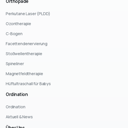
Orthopäde
Perkutane Laser (PLDD)
Ozontherapie
C-Bogen
Facettendenervierung
Stoßwellentherapie
Spineliner
Magnetfeldtherapie
Hüftultraschall für Babys
Ordination
Ordination
Aktuell & News
Über
Uns