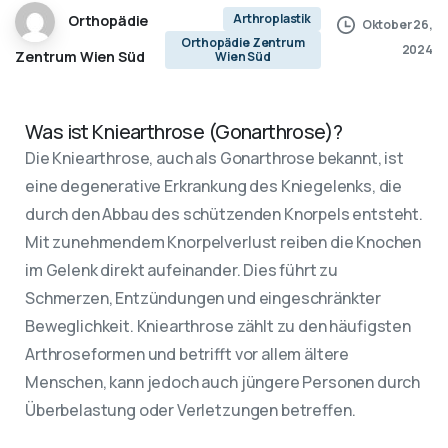
Arthroplastik
Orthopädie
Oktober 26,
Orthopädie Zentrum
2024
Zentrum Wien Süd
Wien Süd
Was ist Kniearthrose (Gonarthrose)?
Die Kniearthrose, auch als Gonarthrose bekannt, ist
eine degenerative Erkrankung des Kniegelenks, die
durch den Abbau des schützenden Knorpels entsteht.
Mit zunehmendem Knorpelverlust reiben die Knochen
im Gelenk direkt aufeinander. Dies führt zu
Schmerzen, Entzündungen und eingeschränkter
Beweglichkeit. Kniearthrose zählt zu den häufigsten
Arthroseformen und betrifft vor allem ältere
Menschen, kann jedoch auch jüngere Personen durch
Überbelastung oder Verletzungen betreffen.