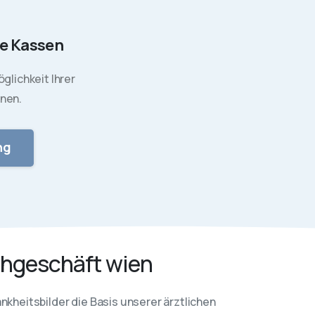
le Kassen
glichkeit Ihrer
hnen.
ng
chgeschäft wien
nkheitsbilder die Basis unserer ärztlichen