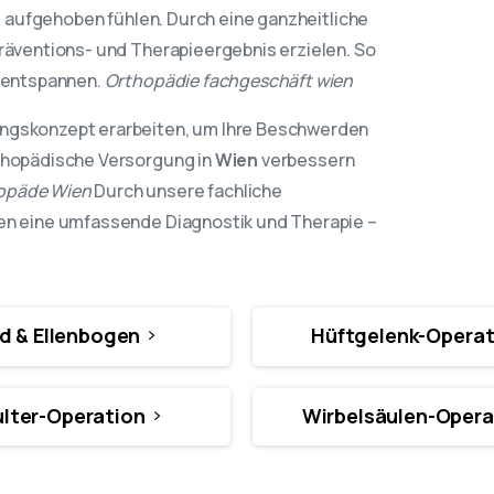
ut aufgehoben fühlen. Durch eine ganzheitliche
Präventions- und Therapieergebnis erzielen. So
h entspannen.
Orthopädie fachgeschäft wien
ungskonzept erarbeiten, um Ihre Beschwerden
rthopädische Versorgung in
Wien
verbessern
opäde Wien
Durch unsere fachliche
nen eine umfassende Diagnostik und Therapie –
d & Ellenbogen
Hüftgelenk-Operat
lter-Operation
Wirbelsäulen-Opera