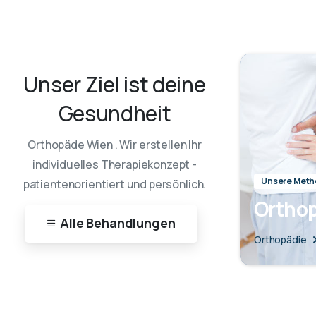
Unser
Ziel
ist
deine
Gesundheit
Orthopäde Wien . Wir erstellen Ihr
individuelles Therapiekonzept -
Unsere Met
patientenorientiert und persönlich.
Ortho
Alle Behandlungen
Orthopädie