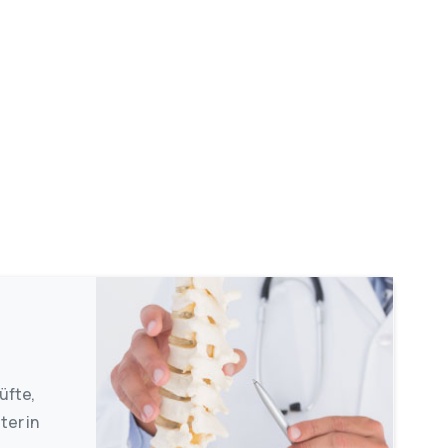
üfte,
ter in