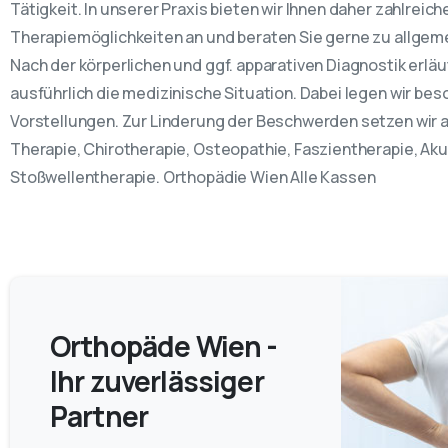
Tätigkeit. In unserer Praxis bieten wir Ihnen daher zahlreic
Therapiemöglichkeiten an und beraten Sie gerne zu allg
Nach der körperlichen und ggf. apparativen Diagnostik erlä
ausführlich die medizinische Situation. Dabei legen wir b
Vorstellungen. Zur Linderung der Beschwerden setzen wir 
Therapie, Chirotherapie, Osteopathie, Faszientherapie, Ak
Stoßwellentherapie. Orthopädie Wien Alle Kassen
Orthopäde Wien -
Ihr zuverlässiger
Partner