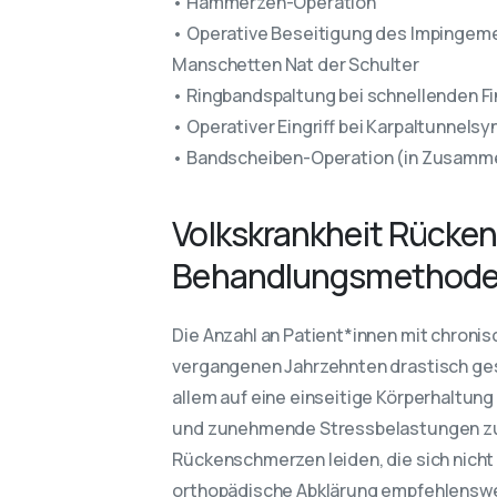
• Hammerzeh-Operation
• Operative Beseitigung des Impingem
Manschetten Nat der Schulter
• Ringbandspaltung bei schnellenden F
• Operativer Eingriff bei Karpaltunnel
• Bandscheiben-Operation (in Zusamme
Volkskrankheit Rücke
Behandlungsmethod
Die Anzahl an Patient*innen mit chroni
vergangenen Jahrzehnten drastisch gest
allem auf eine einseitige Körperhaltun
und zunehmende Stressbelastungen zur
Rückenschmerzen leiden, die sich nicht 
orthopädische Abklärung empfehlenswert