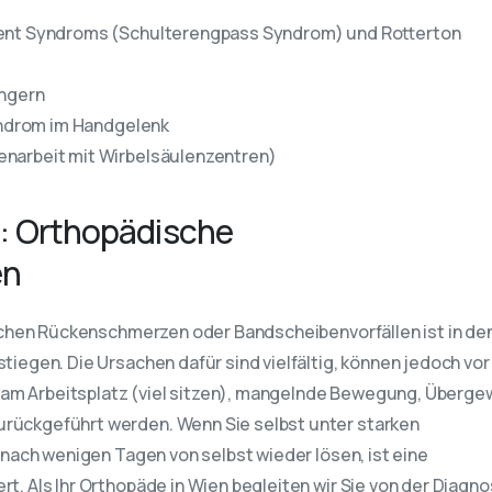
ent Syndroms (Schulterengpass Syndrom) und Rotterton
ingern
syndrom im Handgelenk
narbeit mit Wirbelsäulenzentren)
n: Orthopädische
en
schen Rückenschmerzen oder Bandscheibenvorfällen ist in de
iegen. Die Ursachen dafür sind vielfältig, können jedoch vor
g am Arbeitsplatz (viel sitzen), mangelnde Bewegung, Überge
ückgeführt werden. Wenn Sie selbst unter starken
nach wenigen Tagen von selbst wieder lösen, ist eine
. Als Ihr Orthopäde in Wien begleiten wir Sie von der Diagno