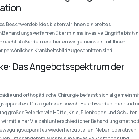
tation
s Beschwerdebildes bieten wir Ihnen ein breites
ehandlungsverfahren über minimalinvasive Eingriffe bis hin
 reicht. Außerdem erarbeiten wir gemeinsam mit Ihnen
r persönliches Krankheitsbild zugeschnitten sind.
nke: Das Angebotsspektrum der
ädie und orthopädische Chirurgie befasst sich allgemein mi
sapparates. Dazu gehören sowohl Beschwerdebilder rund u
ung großer Gelenke wie Hüfte, Knie, Ellenbogen und Schulter. 
 wir mit einer Vielzahl unterschiedlicher Behandlungsmetho
d Bewegungsapparates wiederherzustellen. Neben operativen
 Wien unter anderem auch minimalinvasive Methoden und