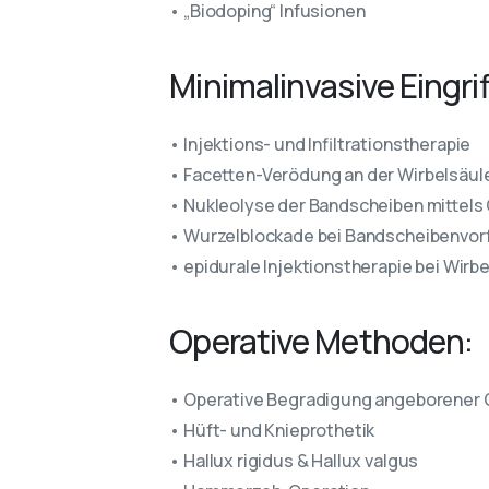
• „Biodoping“ Infusionen
Minimalinvasive Eingrif
• Injektions- und Infiltrationstherapie
• Facetten-Verödung an der Wirbelsäul
• Nukleolyse der Bandscheiben mittels
• Wurzelblockade bei Bandscheibenvorf
• epidurale Injektionstherapie bei Wir
Operative Methoden:
• Operative Begradigung angeborener 
• Hüft- und Knieprothetik
• Hallux rigidus & Hallux valgus