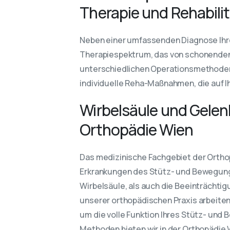
Therapie und Rehabili
Neben einer umfassenden Diagnose Ihre
Therapiespektrum, das von schonenden B
unterschiedlichen Operationsmethoden
individuelle Reha-Maßnahmen, die auf Ih
Wirbelsäule und Gele
Orthopädie Wien
Das medizinische Fachgebiet der Orthop
Erkrankungen des Stütz- und Bewegung
Wirbelsäule, als auch die Beeinträchtig
unserer orthopädischen Praxis arbeiten
um die volle Funktion Ihres Stütz- un
Methoden bieten wir in der Orthopädie