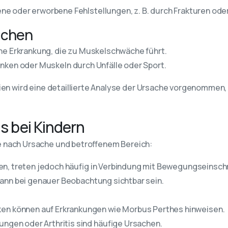
ene oder erworbene Fehlstellungen, z. B. durch Frakturen o
achen
che Erkrankung, die zu Muskelschwäche führt.
nken oder Muskeln durch Unfälle oder Sport.
ien wird eine detaillierte Analyse der Ursache vorgenommen
 bei Kindern
e nach Ursache und betroffenem Bereich:
en, treten jedoch häufig in Verbindung mit Bewegungseinsch
kann bei genauer Beobachtung sichtbar sein.
ken können auf Erkrankungen wie Morbus Perthes hinweisen.
zungen oder Arthritis sind häufige Ursachen.