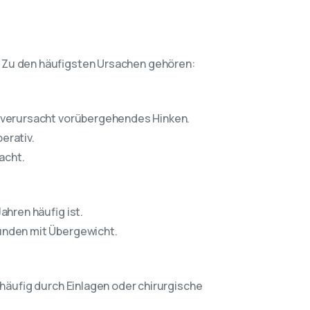
b. Zu den häufigsten Ursachen gehören:
d verursacht vorübergehendes Hinken.
erativ.
acht.
ahren häufig ist.
bunden mit Übergewicht.
äufig durch Einlagen oder chirurgische