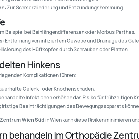
en
: Zur Schmerzlinderung und Entzündungshemmung.
fe
um Beispiel bei Beinlängendifferenzen oder Morbus Perthes.
is
: Entfernung von infiziertem Gewebe und Drainage des Gele
bilisierung des Hüftkopfes durch Schrauben oder Platten.
delten Hinkens
iegenden Komplikationen führen:
dauerhafte Gelenk- oder Knochenschäden.
behandelte Infektionen erhöhen das Risiko für frühzeitigen K
ngfristige Beeinträchtigungen des Bewegungsapparats können
 Zentrum Wien Süd
in Wien kann diese Risiken minimieren un
dern behandeln im Orthopädie Zent