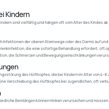
ei Kindern
indern sind vielfältig und hängen oft vom Alter des Kindes a
nach Infektionen der oberen Atemwege oder des Darms auf un
elenkinfektion, die eine sofortige Behandlung erfordert, oft op
ktion, die Schmerzen und Bewegungseinschränkungen verurs
kungen
ngsstörung des Hüftkopfes, die bei Kindern im Alter von 4–8 J
 Eine Verschiebung des Hüftkopfes bei Jugendlichen, oft ver
n
hiedliche Beinlängen können Hinken verursachen und müssen h