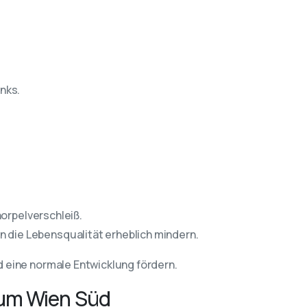
nks.
norpelverschleiß.
 die Lebensqualität erheblich mindern.
d eine normale Entwicklung fördern.
rum Wien Süd