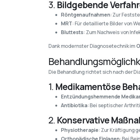
3.
Bildgebende Verfah
Röntgenaufnahmen
: Zur Festst
MRT
: Für detaillierte Bilder von
Bluttests
: Zum Nachweis von Inf
Dank modernster Diagnosetechnik im
O
Behandlungsmöglichke
Die Behandlung richtet sich nach der 
1.
Medikamentöse Beh
Entzündungshemmende Medika
Antibiotika
: Bei septischer Arthri
2.
Konservative Maßn
Physiotherapie
: Zur Kräftigung 
Orthopädische Einlagen
: Bei Be