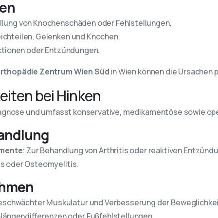
ren
ellung von Knochenschäden oder Fehlstellungen.
 Weichteilen, Gelenken und Knochen.
ektionen oder Entzündungen.
rthopädie Zentrum Wien Süd
in Wien können die Ursachen pr
iten bei Hinken
Diagnose und umfasst konservative, medikamentöse sowie ope
andlung
mente
: Zur Behandlung von Arthritis oder reaktiven Entzünd
tis oder Osteomyelitis.
ahmen
geschwächter Muskulatur und Verbesserung der Beweglichkei
inlängendifferenzen oder Fußfehlstellungen.