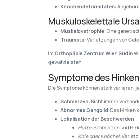
Knochendeformitäten
: Angebor
Muskuloskelettale Urs
Muskeldystrophie
: Eine genetis
Traumata
: Verletzungen von Gele
Im
Orthopädie Zentrum Wien Süd
in W
gewährleisten.
Symptome des Hinkens
Die Symptome können stark variieren, j
Schmerzen
: Nicht immer vorhand
Abnormes Gangbild
: Das Hinken 
Lokalisation der Beschwerden
:
Hüfte
: Schmerzen und Hin
Knie oder Knöchel
: Verlet