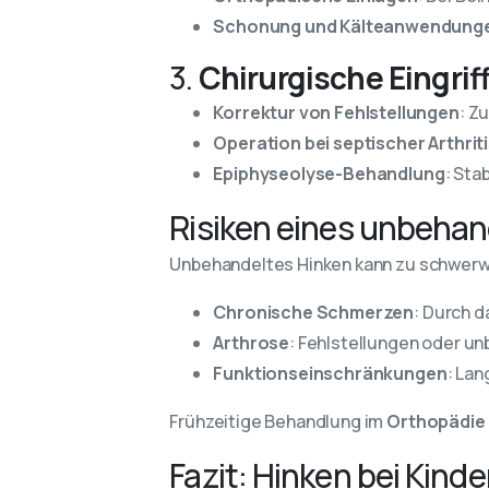
Schonung und Kälteanwendung
3.
Chirurgische Eingrif
Korrektur von Fehlstellungen
: Z
Operation bei septischer Arthrit
Epiphyseolyse-Behandlung
: Sta
Risiken eines unbehan
Unbehandeltes Hinken kann zu schwerw
Chronische Schmerzen
: Durch 
Arthrose
: Fehlstellungen oder un
Funktionseinschränkungen
: La
Frühzeitige Behandlung im
Orthopädie
Fazit: Hinken bei Kin