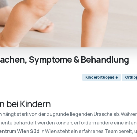
sachen,
Symptome
&
Behandlung
Kinderorthopädie
Ortho
 bei Kindern
n
hängt stark von der zugrunde liegenden Ursache ab. Während
te behandelt werden können, erfordern andere eine intens
entrum Wien Süd
in Wien steht ein erfahrenes Team bereit,