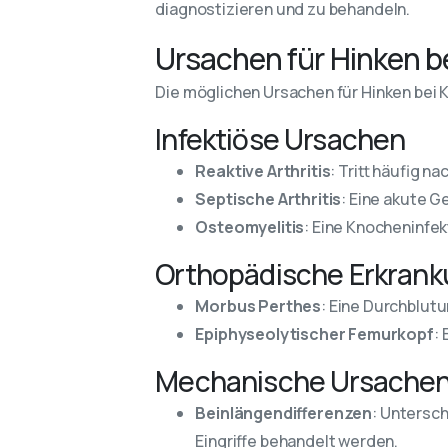
diagnostizieren und zu behandeln.
Ursachen für Hinken b
Die möglichen Ursachen für Hinken bei K
Infektiöse Ursachen
Reaktive Arthritis
: Tritt häufig 
Septische Arthritis
: Eine akute G
Osteomyelitis
: Eine Knocheninfe
Orthopädische Erkran
Morbus Perthes
: Eine Durchblutu
Epiphyseolytischer Femurkopf
:
Mechanische Ursache
Beinlängendifferenzen
: Untersc
Eingriffe behandelt werden.