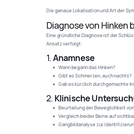
Die genaue Lokalisation und Art der Sy
Diagnose von Hinken b
Eine gründliche Diagnose ist der Schlü
Ansatz verfolgt:
1.
Anamnese
Wann begann das Hinken?
Gibt es Schmerzen, auch nachts?
Gab es kürzlich durchgemachte In
2.
Klinische Untersuc
Beurteilung der Beweglichkeit von
Vergleich beider Beine auf sicht
Gangbildanalyse zur Identifizierun