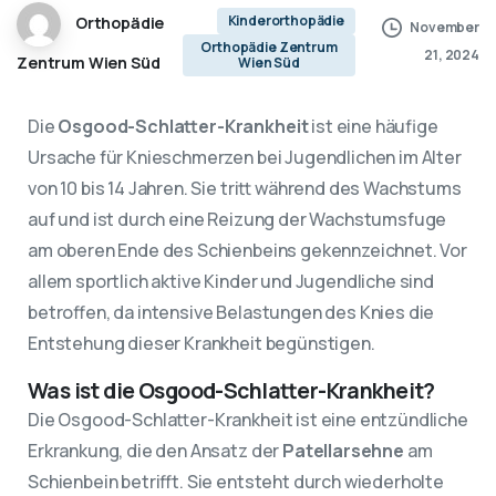
Kinderorthopädie
Orthopädie
November
Orthopädie Zentrum
21, 2024
Zentrum Wien Süd
Wien Süd
Die
Osgood-Schlatter-Krankheit
ist eine häufige
Ursache für Knieschmerzen bei Jugendlichen im Alter
von 10 bis 14 Jahren. Sie tritt während des Wachstums
auf und ist durch eine Reizung der Wachstumsfuge
am oberen Ende des Schienbeins gekennzeichnet. Vor
allem sportlich aktive Kinder und Jugendliche sind
betroffen, da intensive Belastungen des Knies die
Entstehung dieser Krankheit begünstigen.
Was ist die Osgood-Schlatter-Krankheit?
Die Osgood-Schlatter-Krankheit ist eine entzündliche
Erkrankung, die den Ansatz der
Patellarsehne
am
Schienbein betrifft. Sie entsteht durch wiederholte