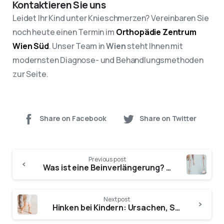
Kontaktieren Sie uns
Leidet Ihr Kind unter Knieschmerzen? Vereinbaren Sie
noch heute einen Termin im
Orthopädie Zentrum
Wien Süd
. Unser Team in
Wien
steht Ihnen mit
modernsten Diagnose- und Behandlungsmethoden
zur Seite.
Share on Facebook
Share on Twitter
Previous post
Was ist eine Beinverlängerung? Wie wird sie durchgeführt?
Next post
Hinken bei Kindern: Ursachen, Symptome & Behandlung